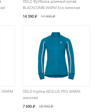
в
ODLO Футболка длинный рукав
кая
BLACKCOMB WARM Eco женская
14 390
₽
17 990
₽
E WARM
ODLO Куртка AEOLUS PRO WARM
женская
7 690
₽
18 990
₽