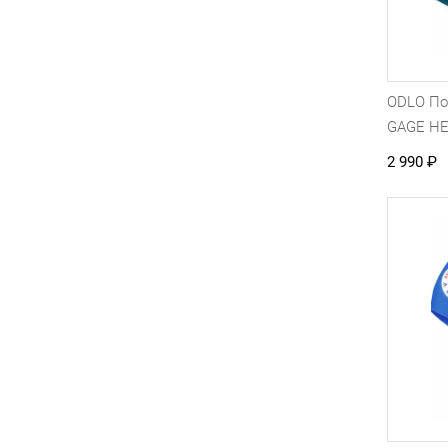
ODLO П
GAGE H
2 990
₽