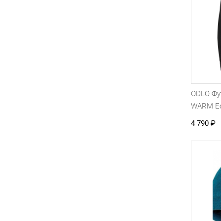
ODLO Фу
WARM Ec
4 790
₽