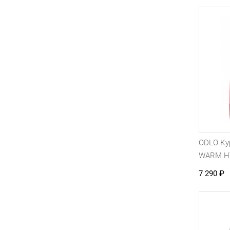
ODLO Ку
WARM H
7 290
₽