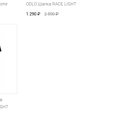
imir
ODLO Шапка RACE LIGHT
1 290
₽
2 590
₽
ав
IGHT