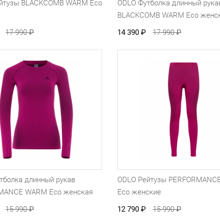
йтузы BLACKCOMB WARM Eco
ODLO Футболка длинный рука
BLACKCOMB WARM Eco женс
17 990
₽
14 390
₽
17 990
₽
тболка длинный рукав
ODLO Рейтузы PERFORMANC
MANCE WARM Eco женская
Eco женские
15 990
₽
12 790
₽
15 990
₽