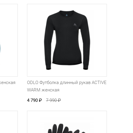
женская
ODLO Футболка длинный рукав ACTIVE
WARM женская
4 790
₽
7 990
₽