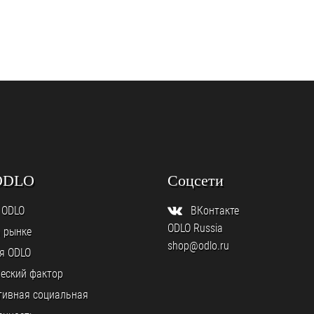
ODLO
Соцсети
 ODLO
ВКонтакте
ODLO Russia
а рынке
shop@odlo.ru
я ODLO
еский фактор
тивная социальная