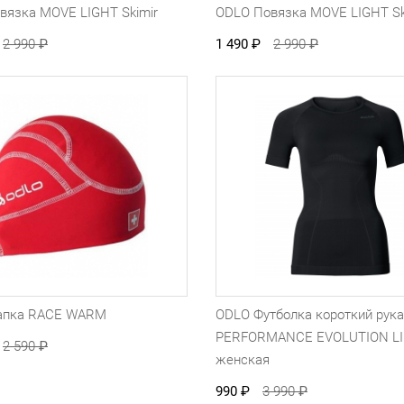
вязка MOVE LIGHT Skimir
ODLO Повязка MOVE LIGHT Sk
2 990
₽
1 490
₽
2 990
₽
апка RACE WARM
ODLO Футболка короткий рук
PERFORMANCE EVOLUTION L
2 590
₽
женская
990
₽
3 990
₽