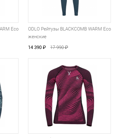
ARM Eco
ODLO Рейтузы BLACKCOMB WARM Eco
женские
14 390
₽
17 990
₽