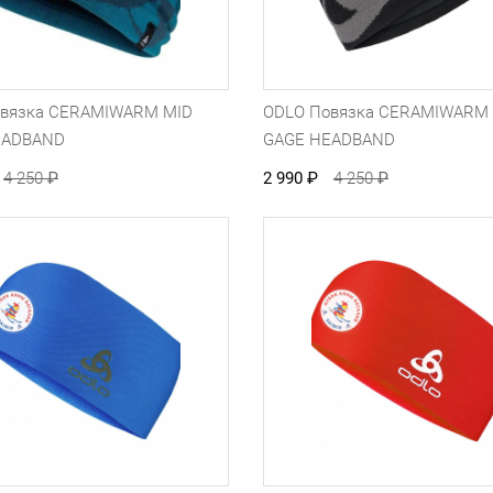
овязка CERAMIWARM MID
ODLO Повязка CERAMIWARM
EADBAND
GAGE HEADBAND
4 250
₽
2 990
₽
4 250
₽