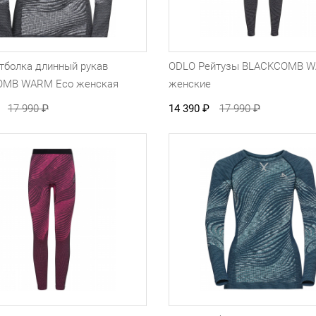
тболка длинный рукав
ODLO Рейтузы BLACKCOMB W
OMB WARM Eco женская
женские
17 990
₽
14 390
₽
17 990
₽