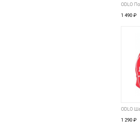
ODLO По
1 490
₽
ODLO Ш
1 290
₽