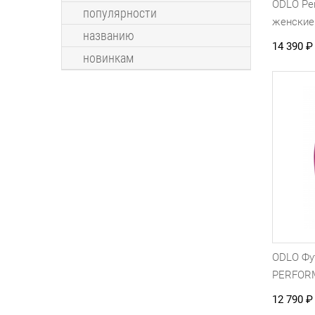
ODLO Ре
популярности
женские
названию
14 390
₽
новинкам
ODLO Фу
PERFOR
12 790
₽