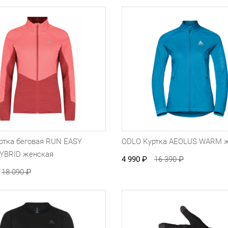
ртка беговая RUN EASY
ODLO Куртка AEOLUS WARM 
YBRID женская
4 990
₽
16 390
₽
18 090
₽