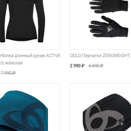
тболка длинный рукав ACTIVE
ODLO Перчатки ZEROWEIGH
o женская
2 990
₽
6 690
₽
7 990
₽