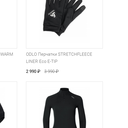
T WARM
ODLO Перчатки STRETCHFLEECE
LINER Eco E-TIP
2 990
₽
3 990
₽