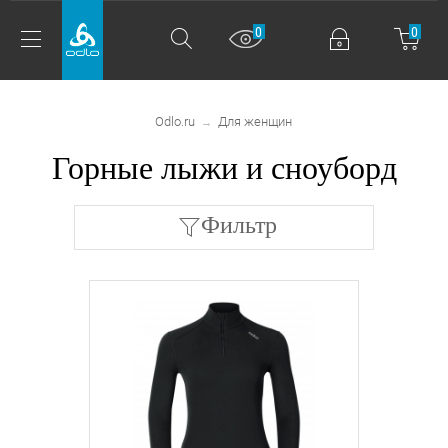
0
0
Odlo.ru
Для женщин
→
Горные лыжи и сноуборд
Фильтр