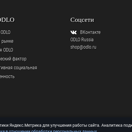
ODLO
Соцсети
 ODLO
ВКонтакте
ODLO Russia
а рынке
shop@odlo.ru
я ODLO
еский фактор
тивная социальная
енность
итики Яндекс.Метрика для улучшения работы сайта. Аналитика по
ке в отношении обработки персональных данных
.