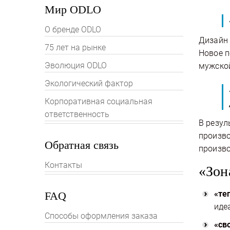
Мир ODLO
О бренде ODLO
Дизайн 
75 лет на рынке
Новое п
Эволюция ODLO
мужской
Экологический фактор
Корпоративная социальная
ответственность
В резул
произво
Обратная связь
произво
Контакты
«Зон
«те
FAQ
иде
Способы оформления заказа
«св