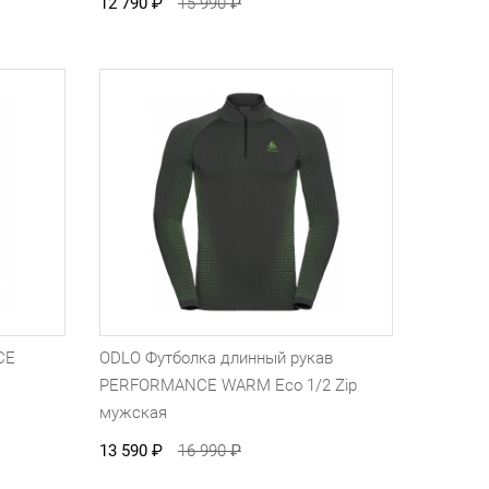
12 790
₽
15 990
₽
CE
ODLO Футболка длинный рукав
PERFORMANCE WARM Eco 1/2 Zip
мужская
13 590
₽
16 990
₽