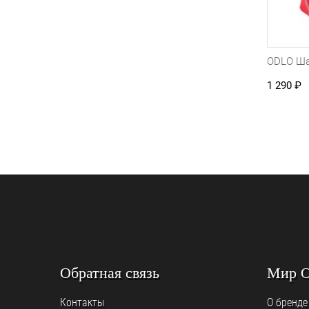
ODLO Ш
1 290
₽
Обратная связь
Мир 
Контакты
О бренде