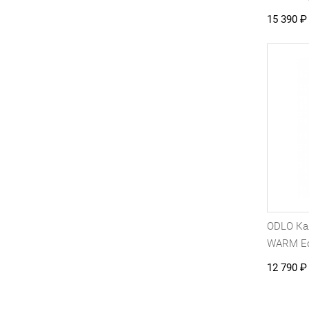
15 390
₽
ODLO К
WARM E
12 790
₽