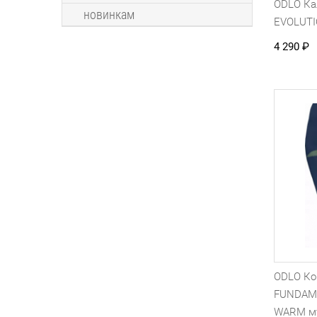
ODLO К
новинкам
EVOLUT
4 290
₽
ODLO Ко
FUNDAM
WARM м