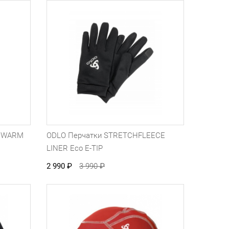
T WARM
ODLO Перчатки STRETCHFLEECE
LINER Eco E-TIP
2 990
₽
3 990
₽