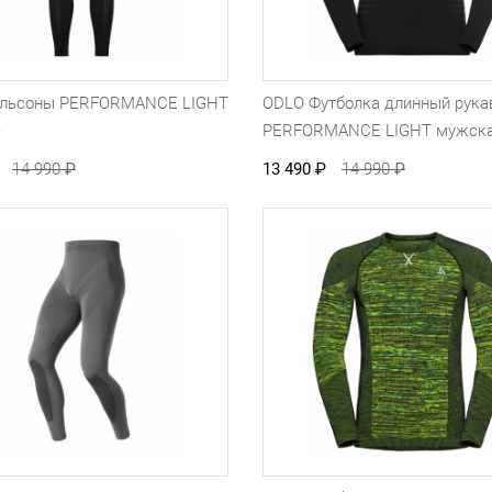
льсоны PERFORMANCE LIGHT
ODLO Футболка длинный рука
е
PERFORMANCE LIGHT мужск
14 990
₽
13 490
₽
14 990
₽