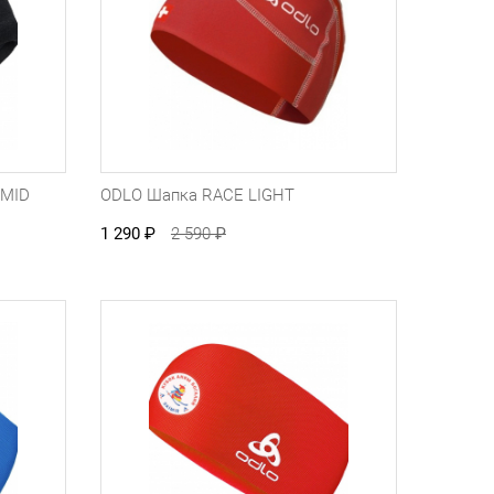
 MID
ODLO Шапка RACE LIGHT
1 290
₽
2 590
₽