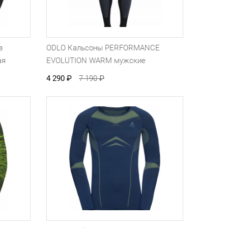
в
ODLO Кальсоны PERFORMANCE
ая
EVOLUTION WARM мужские
4 290
₽
7 190
₽