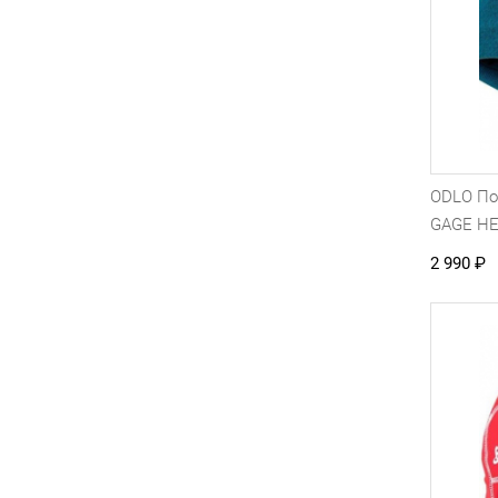
ODLO П
GAGE H
2 990
₽