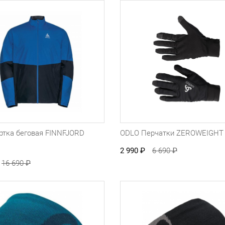
ртка беговая FINNFJORD
ODLO Перчатки ZEROWEIGH
я
2 990
₽
6 690
₽
16 690
₽