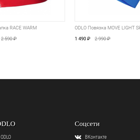
апка RACE WARM
ODLO Повязка MOVE LIGHT Sk
2 590
₽
1 490
₽
2 990
₽
ODLO
Соцсети
 ODLO
ВКонтакте