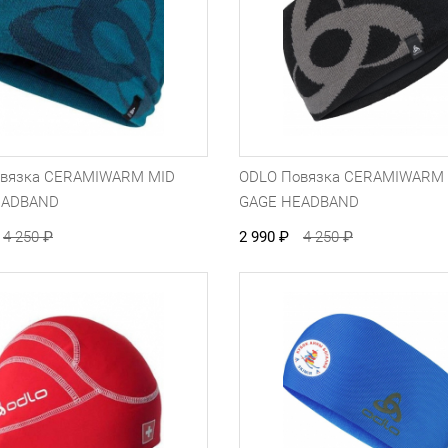
овязка CERAMIWARM MID
ODLO Повязка CERAMIWARM
EADBAND
GAGE HEADBAND
4 250
₽
2 990
₽
4 250
₽