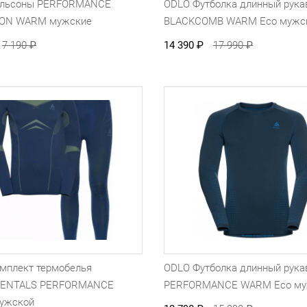
альсоны PERFORMANCE
ODLO Футболка длинный рука
ION WARM мужские
BLACKCOMB WARM Eco мужс
7 190
₽
14 390
₽
17 990
₽
мплект термобелья
ODLO Футболка длинный рука
ENTALS PERFORMANCE
PERFORMANCE WARM Eco му
ужской