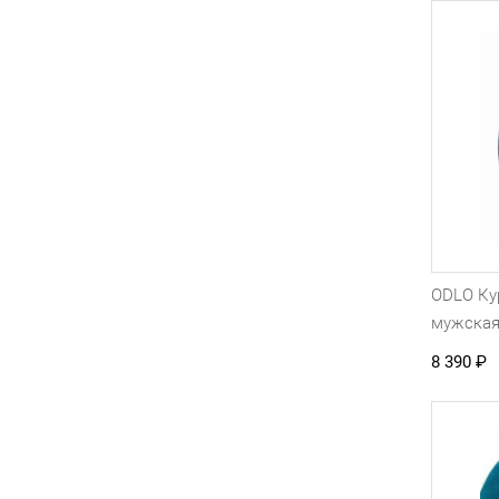
ODLO Ку
мужска
8 390
₽