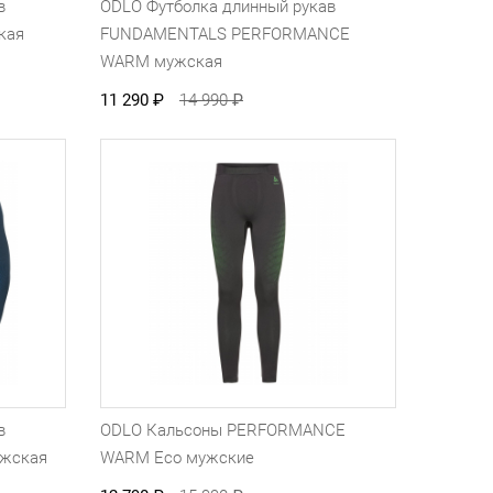
в
ODLO Футболка длинный рукав
кая
FUNDAMENTALS PERFORMANCE
WARM мужская
11 290
₽
14 990
₽
в
ODLO Кальсоны PERFORMANCE
жская
WARM Eco мужские