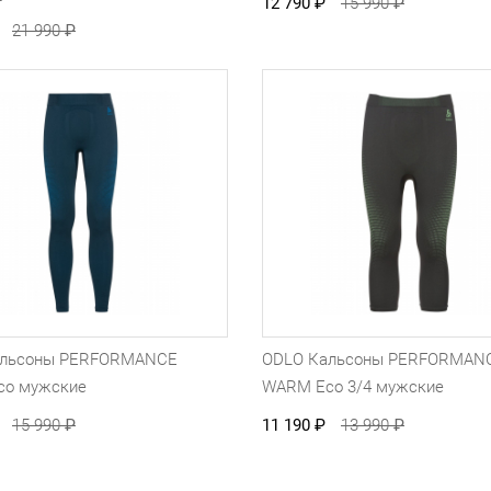
12 790
₽
15 990
₽
21 990
₽
альсоны PERFORMANCE
ODLO Кальсоны PERFORMAN
co мужские
WARM Eco 3/4 мужские
15 990
₽
11 190
₽
13 990
₽