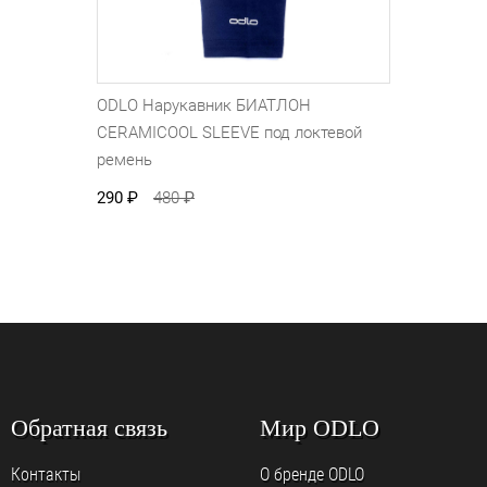
ODLO Нарукавник БИАТЛОН
CERAMICOOL SLEEVE под локтевой
ремень
290
₽
480
₽
Обратная связь
Мир ODLO
Контакты
О бренде ODLO