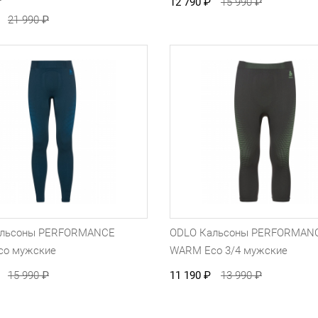
12 790
₽
15 990
₽
21 990
₽
альсоны PERFORMANCE
ODLO Кальсоны PERFORMAN
co мужские
WARM Eco 3/4 мужские
15 990
₽
11 190
₽
13 990
₽