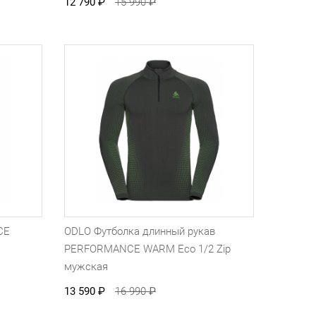
12 790
₽
15 990
₽
CE
ODLO Футболка длинный рукав
PERFORMANCE WARM Eco 1/2 Zip
мужская
13 590
₽
16 990
₽