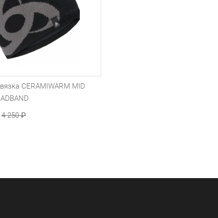
овязка CERAMIWARM MID
EADBAND
4 250
₽