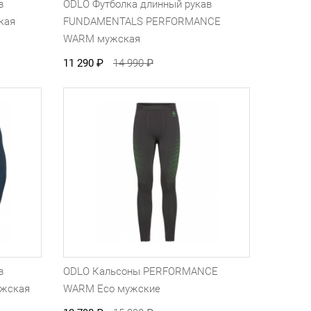
в
ODLO Футболка длинный рукав
кая
FUNDAMENTALS PERFORMANCE
WARM мужская
11 290
₽
14 990
₽
в
ODLO Кальсоны PERFORMANCE
жская
WARM Eco мужские