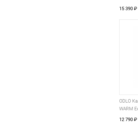
15 390
₽
ODLO К
WARM E
12 790
₽