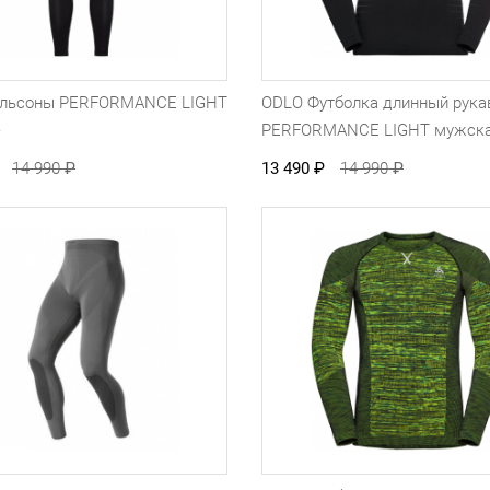
льсоны PERFORMANCE LIGHT
ODLO Футболка длинный рука
е
PERFORMANCE LIGHT мужск
14 990
₽
13 490
₽
14 990
₽