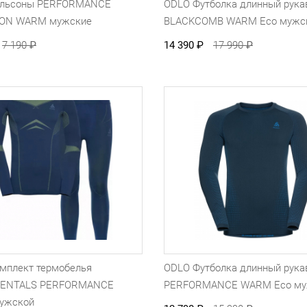
альсоны PERFORMANCE
ODLO Футболка длинный рука
ION WARM мужские
BLACKCOMB WARM Eco мужс
7 190
₽
14 390
₽
17 990
₽
мплект термобелья
ODLO Футболка длинный рука
ENTALS PERFORMANCE
PERFORMANCE WARM Eco му
ужской