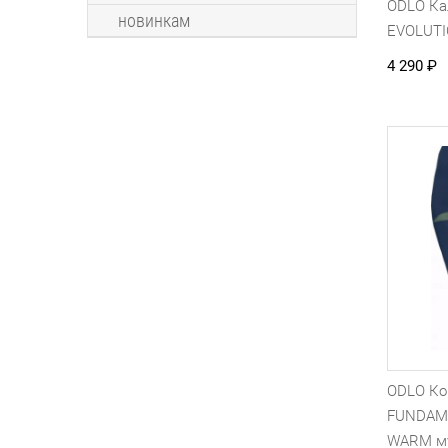
ODLO К
новинкам
EVOLUT
4 290
₽
ODLO Ко
FUNDAM
WARM м