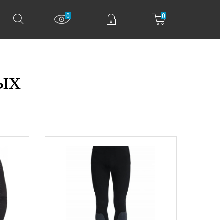
0
0
ых