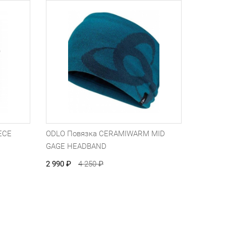
ECE
ODLO Повязка CERAMIWARM MID
GAGE HEADBAND
2 990
₽
4 250
₽