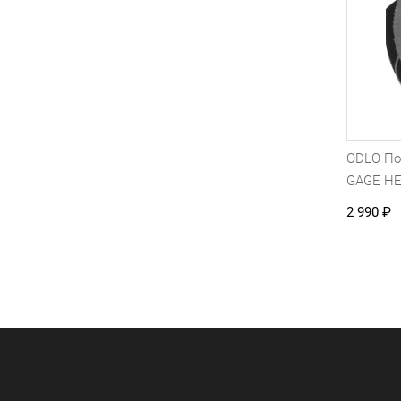
ODLO П
GAGE H
2 990
₽