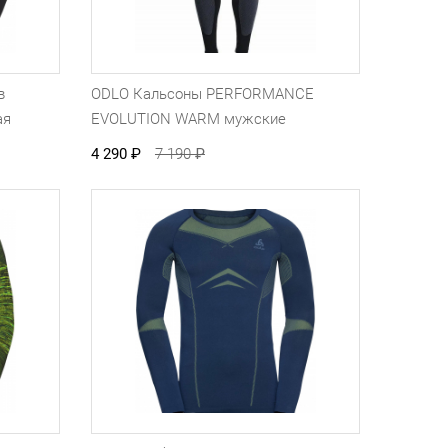
в
ODLO Кальсоны PERFORMANCE
ая
EVOLUTION WARM мужские
4 290
₽
7 190
₽