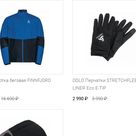
ртка беговая FINNFJORD
ODLO Перчатки STRETCHFLE
я
LINER Eco E-TIP
16 690
₽
2 990
₽
3 990
₽