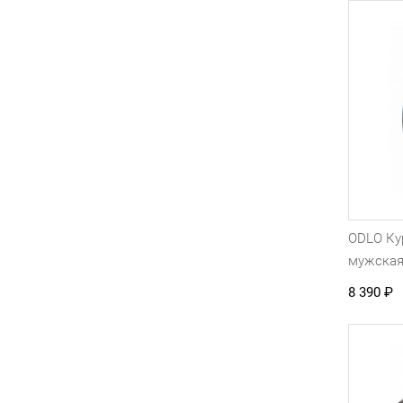
ODLO Ку
мужска
8 390
₽