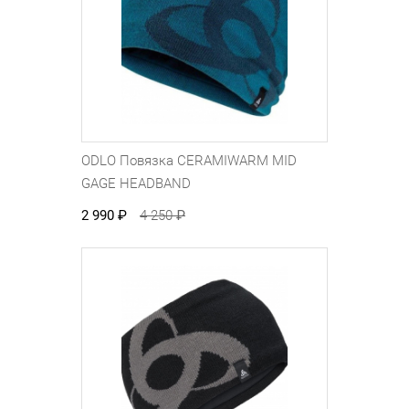
ODLO Повязка CERAMIWARM MID
GAGE HEADBAND
2 990
₽
4 250
₽