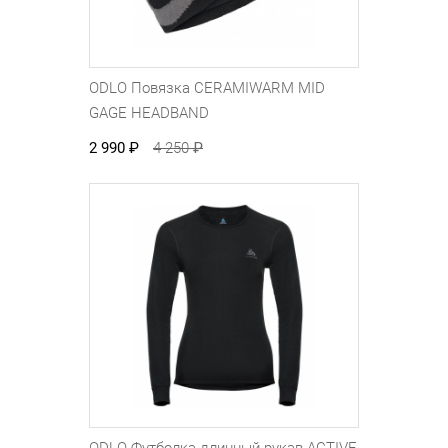
ODLO Повязка CERAMIWARM MID
GAGE HEADBAND
2 990
₽
4 250
₽