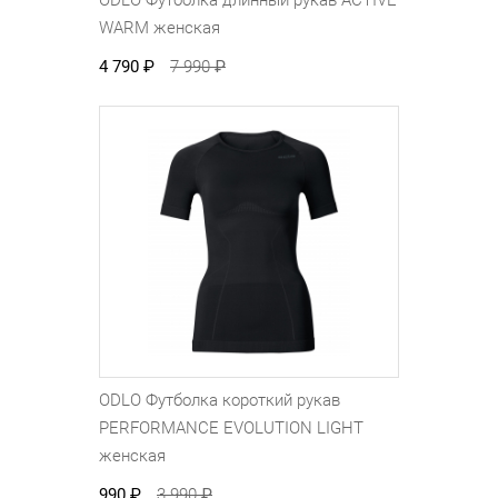
ODLO Футболка длинный рукав ACTIVE
WARM женская
4 790
₽
7 990
₽
ODLO Футболка короткий рукав
PERFORMANCE EVOLUTION LIGHT
женская
990
₽
3 990
₽