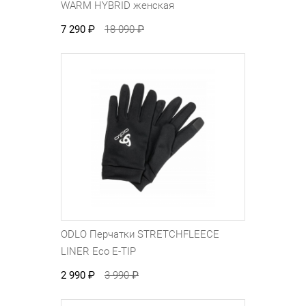
WARM HYBRID женская
7 290
₽
18 090
₽
ODLO Перчатки STRETCHFLEECE
LINER Eco E-TIP
2 990
₽
3 990
₽