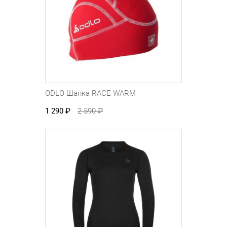
ODLO Шапка RACE WARM
1 290
₽
2 590
₽