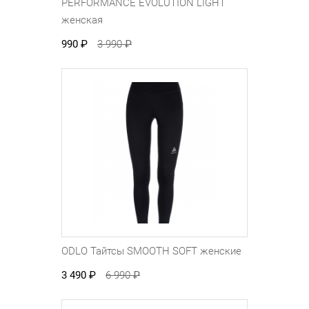
PERFORMANCE EVOLUTION LIGHT
женская
990
₽
3 990
₽
ODLO Тайтсы SMOOTH SOFT женские
3 490
₽
6 990
₽