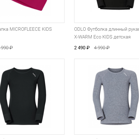
пка MICROFLEECE KIDS
ODLO Футболка длинный рука
X-WARM Eco KIDS детская
 990
₽
2 490
₽
4 990
₽