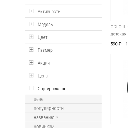
Активность
Модель
ODLO Ша
детская
Цвет
590
₽
1
Размер
Акции
Цена
Сортировка по
цене
популярности
названию
новинкам