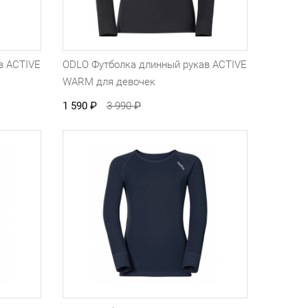
в ACTIVE
ODLO Футболка длинный рукав ACTIVE
WARM для девочек
1 590
₽
3 990
₽