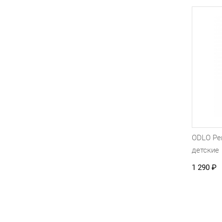
ODLO Ре
детские
1 290
₽