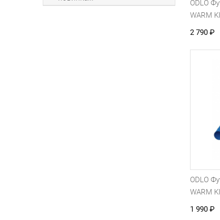
ODLO Фу
WARM KI
2 790
₽
ODLO Фу
WARM KI
1 990
₽