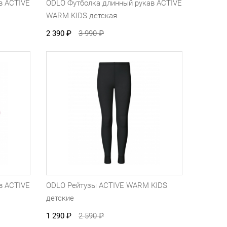
в ACTIVE
ODLO Футболка длинный рукав ACTIVE
WARM KIDS детская
2 390
₽
3 990
₽
в ACTIVE
ODLO Рейтузы ACTIVE WARM KIDS
детские
1 290
₽
2 590
₽