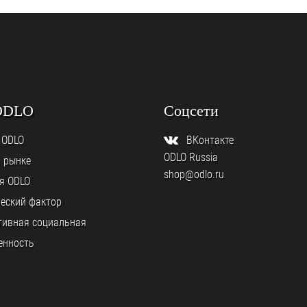
ODLO
Соцсети
 ODLO
ВКонтакте
ODLO Russia
а рынке
shop@odlo.ru
я ODLO
еский фактор
тивная социальная
енность