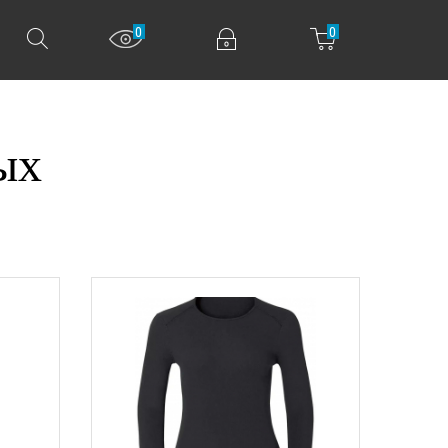
0
0
ых