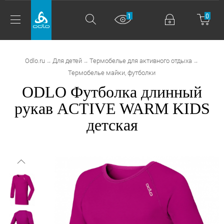
1
0
Odlo.ru
Для детей
Термобелье для активного отдыха
→
→
→
Термобелье майки, футболки
ODLO Футболка длинный
рукав ACTIVE WARM KIDS
детская