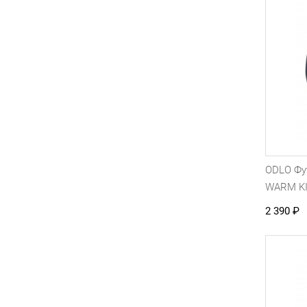
ODLO Фу
WARM KI
2 390
₽