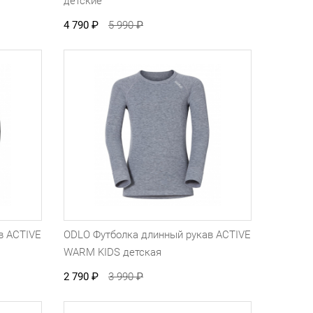
детские
4 790
₽
5 990
₽
в ACTIVE
ODLO Футболка длинный рукав ACTIVE
WARM KIDS детская
2 790
₽
3 990
₽