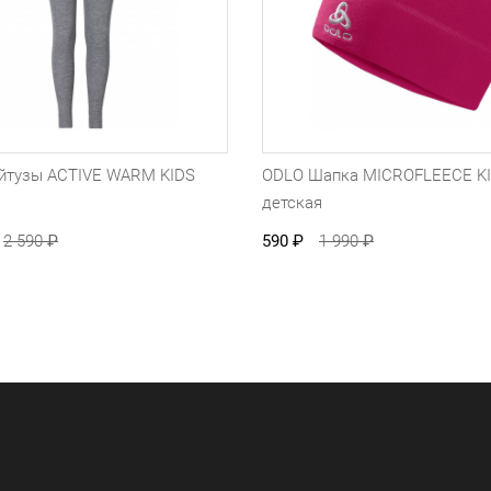
йтузы ACTIVE WARM KIDS
ODLO Шапка MICROFLEECE K
детская
2 590
₽
590
₽
1 990
₽