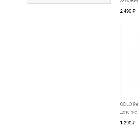
X-WARM 
2 490
₽
ODLO Ре
детские
1 290
₽