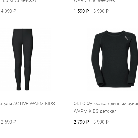
Eco KIDS детская
WARM для девочек
4 990
₽
1 590
₽
3 990
₽
йтузы ACTIVE WARM KIDS
ODLO Футболка длинный рука
WARM KIDS детская
2 590
₽
2 790
₽
3 990
₽