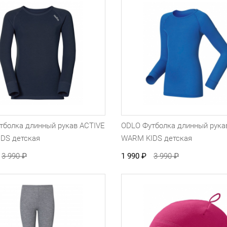
тболка длинный рукав ACTIVE
ODLO Футболка длинный рука
DS детская
WARM KIDS детская
3 990
₽
1 990
₽
3 990
₽