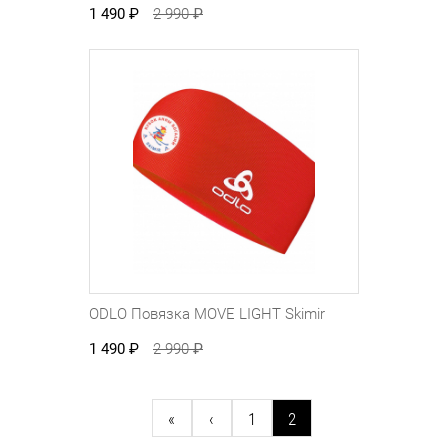
1 490
₽
2 990
₽
ODLO Повязка MOVE LIGHT Skimir
1 490
₽
2 990
₽
«
‹
1
2