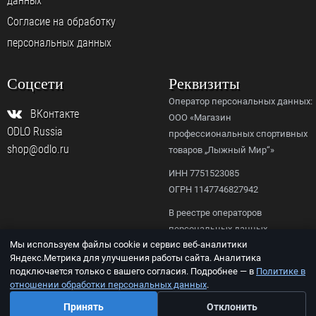
данных
Согласие на обработку
персональных данных
Соцсети
Реквизиты
Оператор персональных данных:
ВКонтакте
ООО «Магазин
ODLO Russia
профессиональных спортивных
shop@odlo.ru
товаров „Лыжный Мир“»
ИНН 7751523085
ОГРН 1147746827942
В реестре операторов
персональных данных
Мы используем файлы cookie и сервис веб-аналитики
Роскомнадзора,
Яндекс.Метрика для улучшения работы сайта. Аналитика
рег. № 77-23-156092.
подключается только с вашего согласия. Подробнее — в
Политике в
отношении обработки персональных данных
.
© ООО «ODLO.RU», 2026
Принять
Отклонить