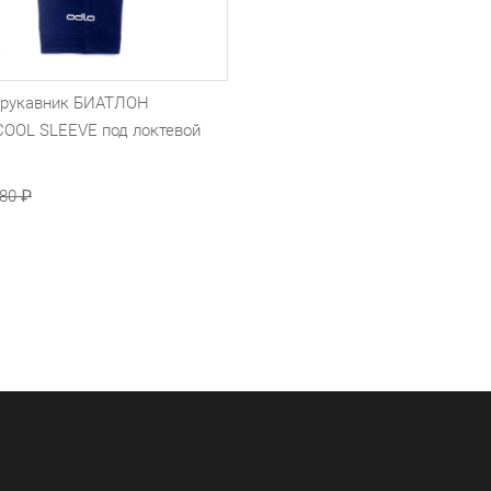
рукавник БИАТЛОН
OOL SLEEVE под локтевой
480
₽