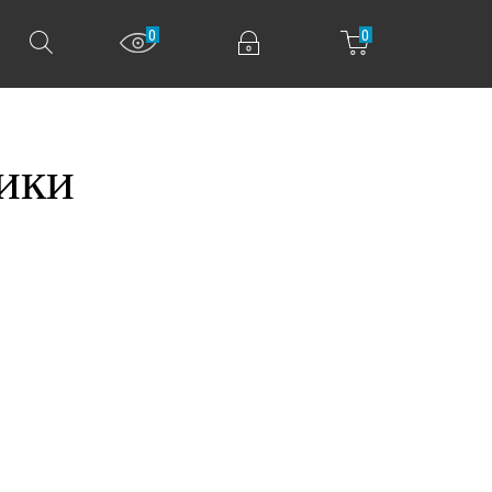
0
0
ики