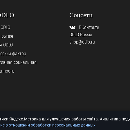
ODLO
Соцсети
 ODLO
ВКонтакте
ODLO Russia
а рынке
shop@odlo.ru
я ODLO
еский фактор
тивная социальная
енность
итики Яндекс.Метрика для улучшения работы сайта. Аналитика по
ке в отношении обработки персональных данных
.