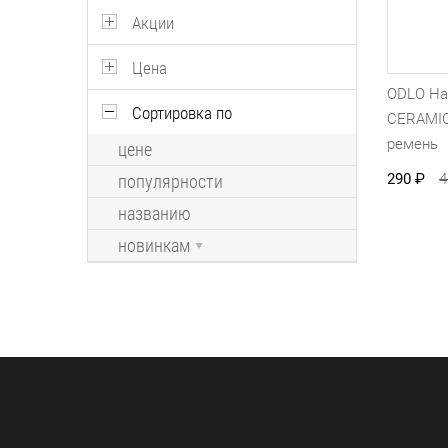
Акции
Цена
ODLO На
Сортировка по
CERAMIC
ремень
цене
290
₽
популярности
названию
новинкам