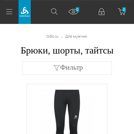
0
0
Odlo.ru
Для мужчин
→
Брюки, шорты, тайтсы
Фильтр