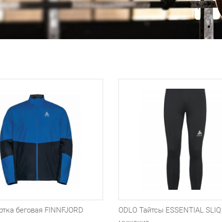
ртка беговая FINNFJORD
ODLO Тайтсы ESSENTIAL SLIQ