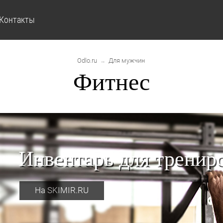
Контакты
Odlo.ru
Для мужчин
→
Фитнес
Инвентарь для тренир
На SKIMIR.RU