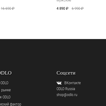
я
мужские
16 690
₽
4 890
₽
6 990
₽
ODLO
Соцсети
 ODLO
ВКонтакте
ODLO Russia
а рынке
shop@odlo.ru
я ODLO
еский фактор