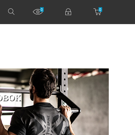
0
0
овок